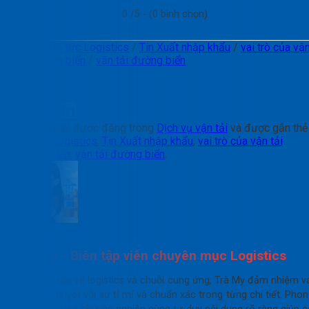
0
/5 - (
0
bình chọn)
Tags:
Tin tức Logistics
/
Tin Xuất nhập khẩu
/
vai trò của vậ
tải đường biển
/
vận tải đường biển
Chia sẻ
Bài viết này được đăng trong
Dịch vụ vận tải
và được gắn thẻ
Tin tức Logistics
,
Tin Xuất nhập khẩu
,
vai trò của vận tải
đường biển
,
vận tải đường biển
.
Trà My - Biên tập viên chuyên mục Logistics
Am hiểu sâu về logistics và chuỗi cung ứng, Trà My đảm nhiệm v
trò kiểm duyệt với sự tỉ mỉ và chuẩn xác trong từng chi tiết. Pho