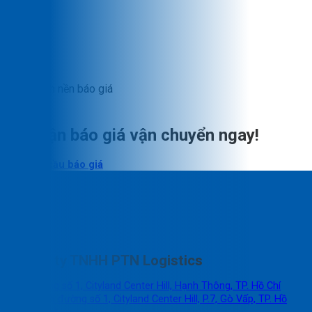
Nhận báo giá vận chuyển ngay!
Yêu cầu báo giá
Công ty TNHH PTN Logistics
16 đường số 1, Cityland Center Hill, Hạnh Thông, TP. Hồ Chí
Minh (16 đường số 1, Cityland Center Hill, P.7, Gò Vấp, TP. Hồ