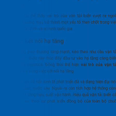
nhập khẩu.
Như vậy, có thể thấy vai trò của vận tải biển vượt ra ngoà
phạm vi thương mại, trở thành một yếu tố then chốt trong việ
duy trì sự ổn định và an ninh quốc gia.
Vai trò kết nối hạ tầng
Hoạt động giao thương tăng mạnh, kéo theo nhu cầu vận tả
đường biển. Điều này thúc đẩy đầu tư vào hạ tầng cảng biển
kho bãi và logistics. Đồng thời thể hiện
vai trò của vận tả
đường biển
trong việc kết nối hạ tầng.
Các quốc gia có nền kinh tế phát triển đã và đang hiện đại h
các cụm cảng nước sâu. Ngoài ra còn tích hợp hệ thống côn
nghệ số để tăng hiệu suất vận hành. Hiệu quả vận tải biển cả
thiện sẽ kéo theo sự phát triển đồng bộ của toàn bộ chuỗ
cung ứng.