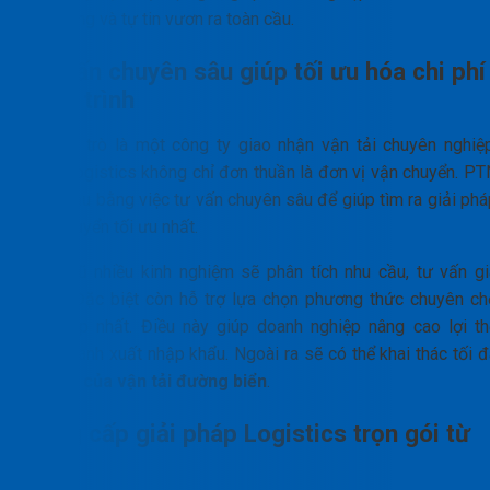
cung ứng và tự tin vươn ra toàn cầu.
Tư vấn chuyên sâu giúp tối ưu hóa chi phí
và lộ trình
Với vai trò là một công ty giao nhận vận tải chuyên nghiệp
PTN Logistics không chỉ đơn thuần là đơn vị vận chuyển. PT
khởi đầu bằng việc tư vấn chuyên sâu để giúp tìm ra giải phá
vận chuyển tối ưu nhất.
Đội ngũ nhiều kinh nghiệm sẽ phân tích nhu cầu, tư vấn gi
cước. Đặc biệt còn hỗ trợ lựa chọn phương thức chuyên ch
phù hợp nhất. Điều này giúp doanh nghiệp nâng cao lợi th
cạnh tranh xuất nhập khẩu. Ngoài ra sẽ có thể khai thác tối 
vai trò của vận tải đường biển
.
Cung cấp giải pháp Logistics trọn gói từ
A-Z