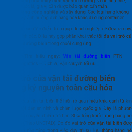
Hàng hóa nhạy cảm với môi trường
: Ví dụ như chè,
thuốc lá, gia vị cần được bảo quản cẩn thận.
Hàng công nghiệp và xây dựng
: Các loại hàng không
gây ảnh hưởng đến hàng hóa khác đi cùng container.
Am hiểu các đặc điểm trên giúp doanh nghiệp sẽ đưa ra quyế
định chính xác. Điều này góp phần khai thác tối đa
vai trò củ
vận tải đường biển
trong chuỗi cung ứng.
>>Tìm hiểu ngay:
Vận tải đường biển
PTN
Logistics – Dịch vụ vận chuyển tối ưu
Vai trò của vận tải đường biển
trong kỷ nguyên toàn cầu hóa
Vai trò của vận tải biển thể hiện rõ qua nhiều khía cạnh từ ki
tế, xã hội đến an ninh và chiến lược quốc gia. Đây là phươn
thức vận chuyển chiếm tới hơn 80% tổng khối lượng hàng hó
quốc tế
(Theo UNCTAD)
. Do đó
vai trò của vận tải biển
đượ
xem như nền tảng trong việc duy trì sự lưu thông hàng hó