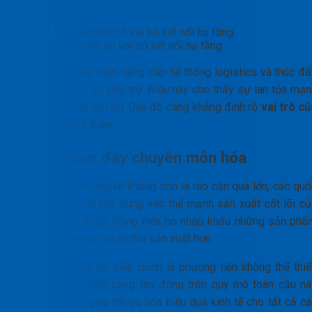
Việc đầu t
Vận tải biển có vai trò kết nối hạ tầng
ư mở rộng cảng biển, nâng cấp hệ thống logistics và thúc đẩ
các ngành dịch vụ phụ trợ. Điều này cho thấy sự lan tỏa mạn
mẽ từ hiệu quả vận tải. Qua đó càng khẳng định rõ
vai trò củ
vận tải đường biển
.
Vai trò thúc đẩy chuyên môn hóa
Khi chi phí vận chuyển không còn là rào cản quá lớn, các quố
gia có thể tự tin tập trung vào thế mạnh sản xuất cốt lõi củ
mình để xuất khẩu. Đồng thời, họ nhập khẩu những sản phẩ
mà quốc gia khác có lợi thế sản xuất hơn.
Vai trò của vận tải biển chính là phương tiện không thể thiế
cho phép sự phân công lao động trên quy mô toàn cầu nà
diễn ra. Từ đó giúp tối ưu hóa hiệu quả kinh tế cho tất cả c