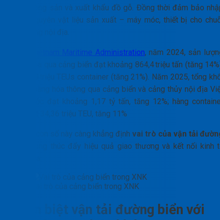
hàng nông sản và xuất khẩu đồ gỗ. Đồng thời đảm bảo nhậ
khẩu nguyên vật liệu sản xuất – máy móc, thiết bị cho chuỗ
cung ứng nội địa.
Theo
Vietnam Maritime Administration
, năm 2024, sản lượn
hàng hóa qua cảng biển đạt khoảng 864,4 triệu tấn (tăng 14%)
với 29,9 triệu TEUs container (tăng 21%).
Năm 2025, tổng khố
lượng hàng hóa thông qua cảng biển và cảng thủy nội địa Việ
Nam ước đạt khoảng 1,17 tỷ tấn, tăng 12%; hàng containe
ước đạt 34,36 triệu TEU, tăng 11%
Những con số này càng khẳng định
vai trò của vận tải đườn
biển
trong thúc đẩy hiệu quả giao thương và kết nối kinh t
quốc gia.
Vai trò của cảng biển trong XNK
Phân biệt vận tải đường biển với