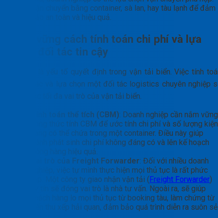
Vận chuyển bằng container, sà lan, hay tàu lạnh để đảm
bảo an toàn và hiệu quả.
Nắm vững cách tính toán chi phí và lựa
chọn đối tác tin cậy
Chi phí là yếu tố quyết định trong vận tải biển. Việc tính to
chính xác và lựa chọn một đối tác logistics chuyên nghiệp s
khai thác tối đa vai trò của vận tải biển.
Tính toán thể tích (CBM)
: Doanh nghiệp cần nắm vững
công thức tính CBM để ước tính chi phí và số lượng kiện
hàng có thể chứa trong một container. Điều này giúp
tránh phát sinh chi phí không đáng có và lên kế hoạch
đóng hàng hiệu quả.
Vai trò của Freight Forwarder
: Đối với nhiều doanh
nghiệp, việc tự mình thực hiện mọi thủ tục là rất phức
tạp. Một công ty giao nhận vận tải (
Freight Forwarder
)
uy tín sẽ đóng vai trò là nhà tư vấn. Ngoài ra, sẽ giúp
khách hàng lo mọi thủ tục từ booking tàu, làm chứng từ
đến thu xếp hải quan, đảm bảo quá trình diễn ra suôn sẻ