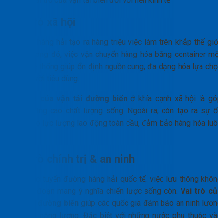
Vai trò của vận tải biển đối với nền kinh tế
Vai trò xã hội
Kinh tế hàng hải tạo ra hàng triệu việc làm trên khắp thế giớ
Song song đó, việc vận chuyển hàng hóa bằng container mộ
cách hệ thống giúp ổn định nguồn cung, đa dạng hóa lựa chọ
cho người tiêu dùng.
Vai trò của vận tải đường biển
ở khía cạnh xã hội là gó
phần nâng cao chất lượng sống. Ngoài ra, còn tạo ra sự ổ
định cho lực lượng lao động toàn cầu, đảm bảo hàng hóa luô
sẵn có.
Vai trò chính trị & an ninh
Trên các tuyến đường hàng hải quốc tế, việc lưu thông khôn
bị gián đoạn mang ý nghĩa chiến lược sống còn.
Vai trò củ
vận tải đường biển
giúp các quốc gia đảm bảo an ninh lươn
thực và năng lượng. Đặc biệt với những nước phụ thuộc và