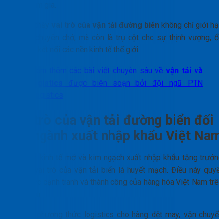
bên tham gia.
Có thể thấy
vai trò của vận tải đường biển
không chỉ giới hạ
ở việc chuyên chở, mà còn là trụ cột cho sự thịnh vượng, ổ
định và kết nối các nền kinh tế thế giới.
Xem thêm các bài viết chuyên sâu về
vận tải và
logistics
được biên soạn bởi đội ngũ PTN
Logistics
Vai trò của vận tải đường biển đối
với ngành xuất nhập khẩu Việt Na
Với nền kinh tế mở và kim ngạch xuất nhập khẩu tăng trưởn
mạnh, vai trò của vận tải biển là huyết mạch. Điều này quyế
định sức cạnh tranh và thành công của hàng hóa Việt Nam trê
toàn cầu.
Đây là phương thức logistics cho hàng dệt may, vận chuyể