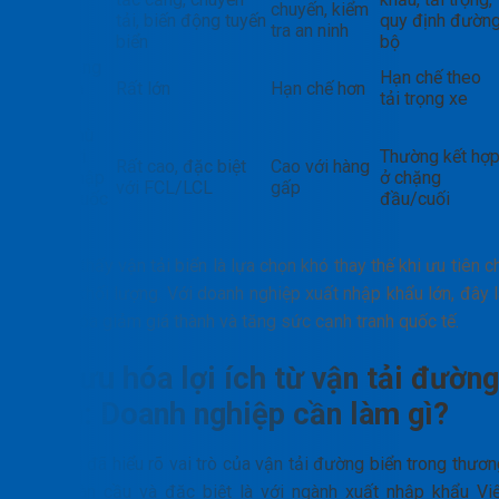
trình
chuyến, kiểm
tải, biến động tuyến
quy định đườn
tra an ninh
biển
bộ
Khả năng
Hạn chế theo
chuyên
Rất lớn
Hạn chế hơn
tải trọng xe
chở
Tính phù
hợp với
Thường kết hợ
Rất cao, đặc biệt
Cao với hàng
xuất nhập
ở chặng
với FCL/LCL
gấp
khẩu quốc
đầu/cuối
tế
Có thể thấy vận tải biển là lựa chọn khó thay thế khi ưu tiên c
phí và khối lượng. Với doanh nghiệp xuất nhập khẩu lớn, đây 
chìa khóa giảm giá thành và tăng sức cạnh tranh quốc tế.
Tối ưu hóa lợi ích từ vận tải đường
biển: Doanh nghiệp cần làm gì?
Sau khi đã hiểu rõ vai trò của vận tải đường biển trong thươ
mại toàn cầu và đặc biệt là với ngành xuất nhập khẩu Việ