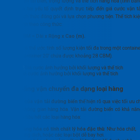
Trong vận tải biển, trọng lượng và thể tích hàng hóa (tính bằ
CBM) là hai yếu tố quyết định trực tiếp đến giá cước vận tả
biển, cách thức đóng gói và lựa chọn phương tiện. Thể tích ki
được tính theo công thức:
CBM = Dài x Rộng x Cao (m).
Từ đó, có thể ước tính số lượng kiện tối đa trong một contain
(ví dụ: container 20′ chứa được khoảng 28 CBM).
Giá cước ảnh hưởng bởi khối lượng và thể tích
Khả năng vận chuyển đa dạng loại hàng
Vai trò của vận tải đường biển
thể hiện rõ qua việc tối ưu c
phí và không gian hàng hóa. Vận tải đường biển có khả năn
phục vụ hầu hết các loại hàng hóa:
Hàng hóa có tính chất lý hóa đặc thù
: Như hóa chất,
dung dịch, hoặc các loại bột dễ bay hơi.