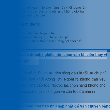
Chi phí cực thấp cho hàng hóa khối lượng lớn
Năng lực chuyên chở gần như không giới hạn
Kết nối toàn cầu
Về nhược điểm:
Tốc độ vận chuyển chậm
không phù hợp cho hàng cần gấp
Lịch trình có thể bị ảnh hưởng bởi thời tiết.
Khi nào doanh nghiệp nên chọn vận tải biển thay vì
hàng không?
Chọn vận tải biển khi ưu tiên hàng đầu là tối ưu chi phí
cho hàng hóa khối lượng lớn. Ngoài ra không cần yêu
cầu giao hàng cấp tốc. Ngược lại, chọn hàng không cho
hàng hóa giá trị cao, nhỏ gọn và cần tốc độ nhanh.
Loại hàng hóa nào phù hợp nhất để vận chuyển bằn