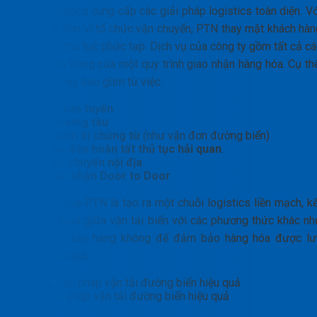
PTN Logistics cung cấp các giải pháp logistics toàn diện. Vớ
vai trò là đơn vị tổ chức vận chuyển, PTN thay mặt khách hàn
xử lý mọi thủ tục phức tạp. Dịch vụ của công ty gồm tất cả c
khâu quan trọng của một quy trình giao nhận hàng hóa. Cụ thể
các khâu này bao gồm từ việc
Tư vấn tuyến
Booking tàu
Chuẩn bị chứng từ
(như vận đơn đường biển)
Cho đến hoàn tất thủ tục hải quan
.
Vận chuyển nội địa
Giao nhận Door to Door
Mục tiêu của PTN là tạo ra một chuỗi logistics liền mạch, kế
hợp linh hoạt giữa vận tải biển với các phương thức khác nh
đường bộ hay hàng không để đảm bảo hàng hóa được lư
thông hiệu quả.
Giải pháp vận tải đường biển hiệu quả