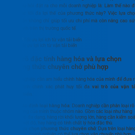
Nam, câu hỏi đặt ra cho mỗi doanh nghiệp là: Làm thế nào đ
khai thác tối đa lợi thế của phương thức này? Việc lựa chọ
đúng đắn không chỉ giúp tối ưu chi phí mà còn nâng cao sứ
cạnh tranh trên thị trường quốc tế.
Tối ưu lợi ích từ vận tải biển
Hiểu rõ đặc tính hàng hóa và lựa chọn
phương thức chuyên chở phù hợp
Doanh nghiệp cần am hiểu chính hàng hóa của mình để đưa r
quyết định chính xác phát huy tối đa
vai trò của vận tả
đường biển
.
Xác định loại hàng hóa
: Doanh nghiệp cần phân loại rõ
hàng của mình thuộc nhóm nào. Gồm các loại như hàng
khô đa dạng, hàng rời khối lượng lớn, hàng cần kiểm soá
nhiệt độ, hay hàng có tính chất lý hóa đặc thù.
Lựa chọn phương thức chuyên chở
: Dựa trên loại hàn
hóa, doanh nghiệp có thể lựa chọn vận chuyển phù hợp.