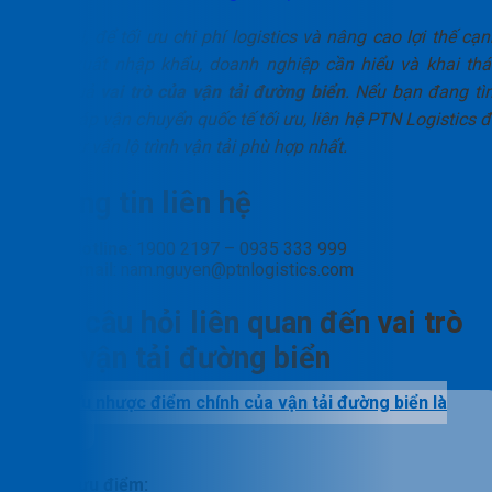
Tóm lại, để tối ưu chi phí logistics và nâng cao lợi thế cạn
tranh xuất nhập khẩu, doanh nghiệp cần hiểu và khai thá
hiệu quả
vai trò của vận tải đường biển
. Nếu bạn đang tì
giải pháp vận chuyển quốc tế tối ưu, liên hệ PTN Logistics đ
được tư vấn lộ trình vận tải phù hợp nhất.
Thông tin liên hệ
Hotline
: 1900 2197 – 0935 333 999
Email
: nam.nguyen@ptnlogistics.com
Các câu hỏi liên quan đến vai trò
của vận tải đường biển
Ưu nhược điểm chính của vận tải đường biển là
gì?
Về ưu điểm: