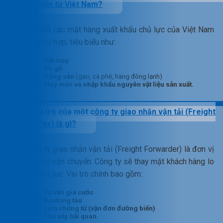
đường biển từ Việt Nam?
Hầu hết các mặt hàng xuất khẩu chủ lực của Việt Nam
đều phù hợp, tiêu biểu như:
Dệt may
Đồ gỗ
Nông sản
(gạo, cà phê, hàng đông lạnh)
Máy móc và nhập khẩu nguyên vật liệu sản xuất.
Vai trò của một công ty giao nhận vận tải (Freight
Forwarder) là gì?
Công ty giao nhận vận tải (Freight Forwarder) là đơn vị
tổ chức vận chuyển. Công ty sẽ thay mặt khách hàng lo
mọi thủ tục. Vai trò chính bao gồm:
Tư vấn giá cước
Booking tàu
Làm chứng từ (vận đơn đường biển)
Thu xếp hải quan.