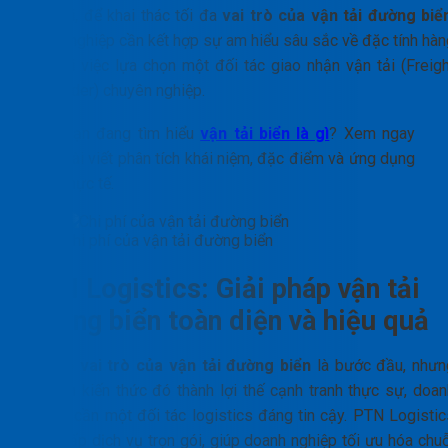
Tóm lại, để khai thác tối đa
vai trò của vận tải đường biể
doanh nghiệp cần kết hợp sự am hiểu sâu sắc về đặc tính hàn
hóa với việc lựa chọn một đối tác giao nhận vận tải (Freigh
Forwarder) chuyên nghiệp.
Bạn đang tìm hiểu
vận tải biển là gì
? Xem ngay
bài viết phân tích khái niệm, đặc điểm và ứng dụng
thực tế.
Chi phí của vận tải đường biển
PTN Logistics: Giải pháp vận tải
đường biển toàn diện và hiệu quả
Hiểu rõ
vai trò của vận tải đường biển
là bước đầu, nhưn
để biến kiến thức đó thành lợi thế cạnh tranh thực sự, doan
nghiệp cần một đối tác logistics đáng tin cậy. PTN Logistic
cung cấp dịch vụ trọn gói, giúp doanh nghiệp tối ưu hóa chuỗ