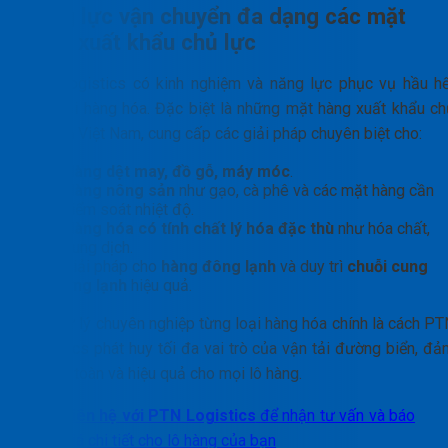
Năng lực vận chuyển đa dạng các mặt
hàng xuất khẩu chủ lực
PTN Logistics có kinh nghiệm và năng lực phục vụ hầu hế
các loại hàng hóa. Đặc biệt là những mặt hàng xuất khẩu ch
lực của Việt Nam, cung cấp các giải pháp chuyên biệt cho:
Hàng dệt may, đồ gỗ, máy móc
.
Hàng nông sản
như gạo, cà phê và các mặt hàng cần
kiểm soát nhiệt độ.
Hàng hóa có tính chất lý hóa đặc thù
như hóa chất,
dung dịch.
Giải pháp cho
hàng đông lạnh
và duy trì
chuỗi cung
ứng lạnh
hiệu quả.
Việc xử lý chuyên nghiệp từng loại hàng hóa chính là cách PT
Logistics phát huy tối đa vai trò của vận tải đường biển, đả
bảo an toàn và hiệu quả cho mọi lô hàng.
Liên hệ với PTN Logistics
để nhận tư vấn và báo
giá chi tiết cho lô hàng của bạn