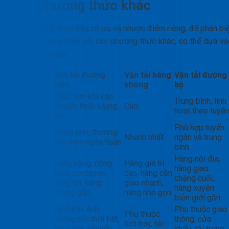
các phương thức khác
Mỗi phương thức đều có ưu và nhược điểm riêng, để phân biệ
vận tải đường biển với các phương thức khác, có thể dựa và
các tiêu chí sau:
Vận tải đường
Vận tải hàng
Vận tải đường
Tiêu chí
biển
không
bộ
Thấp hơn khi vận
Trung bình, linh
Chi phí
chuyển khối lượng
Cao
hoạt theo tuyến
lớn
Phù hợp tuyến
Chậm hơn, thường
Tốc độ
Nhanh nhất
ngắn và trung
tính theo ngày/tuần
bình
Hàng nội địa,
Hàng nặng, cồng
Hàng giá trị
hàng giao
Hàng hóa
kềnh, container,
cao, hàng cần
chặng cuối,
phù hợp
hàng rời, hàng
giao nhanh,
hàng xuyên
không gấp
hàng nhỏ gọn
biên giới gần
Có thể bị ảnh
Phụ thuộc giao
Phụ thuộc
hưởng bởi thời tiết,
thông, cửa
Rủi ro lịch
lịch bay, tải
tắc cảng, chuyển
khẩu, tải trọng,