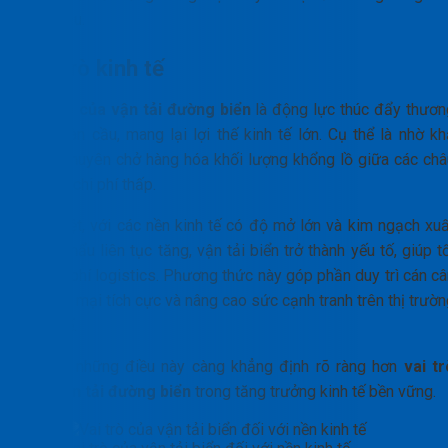
toàn cầu.
Vai trò kinh tế
Vai trò của vận tải đường biển
là động lực thúc đẩy thươn
mại toàn cầu, mang lại lợi thế kinh tế lớn. Cụ thể là nhờ kh
năng chuyên chở hàng hóa khối lượng khổng lồ giữa các châ
lục với chi phí thấp.
Đặc biệt, với các nền kinh tế có độ mở lớn và kim ngạch xuấ
nhập khẩu liên tục tăng, vận tải biển trở thành yếu tố, giúp t
ưu chi phí logistics. Phương thức này góp phần duy trì cán c
thương mại tích cực và nâng cao sức cạnh tranh trên thị trườ
quốc tế.
Tất cả những điều này càng khẳng định rõ ràng hơn
vai tr
của vận tải đường biển
trong tăng trưởng kinh tế bền vững.