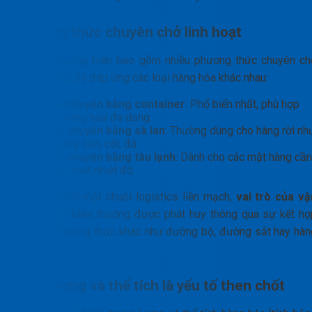
Phương thức chuyên chở linh hoạt
Vận tải đường biển bao gồm nhiều phương thức chuyên ch
chuyên biệt để đáp ứng các loại hàng hóa khác nhau:
Vận chuyển bằng container
: Phổ biến nhất, phù hợp
cho hàng hóa đa dạng.
Vận chuyển bằng sà lan
: Thường dùng cho hàng rời nh
khoáng sản, cát, đá.
Vận chuyển bằng tàu lạnh
: Dành cho các mặt hàng cần
kiểm soát nhiệt độ.
Để tạo thành một chuỗi logistics liền mạch,
vai trò của vậ
tải đường biển
thường được phát huy thông qua sự kết hợ
với các phương thức khác như đường bộ, đường sắt hay hàn
không.
Khối lượng và thể tích là yếu tố then chốt