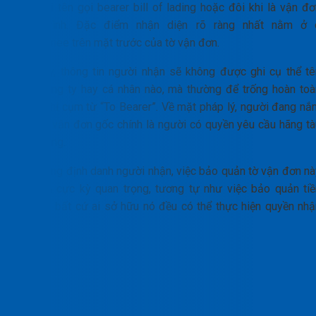
đến với tên gọi bearer bill of lading hoặc đôi khi là vận đơ
xuất trình. Đặc điểm nhận diện rõ ràng nhất nằm ở 
Consignee trên mặt trước của tờ vận đơn.
Tại đây, thông tin người nhận sẽ không được ghi cụ thể tê
một công ty hay cá nhân nào, mà thường để trống hoàn toà
hoặc ghi cụm từ “To Bearer”. Về mặt pháp lý, người đang nắ
giữ bộ vận đơn gốc chính là người có quyền yêu cầu hãng tà
giao hàng.
Do không định danh người nhận, việc bảo quản tờ vận đơn nà
trở nên cực kỳ quan trọng, tương tự như việc bảo quản tiề
mặt. Vì bất cứ ai sở hữu nó đều có thể thực hiện quyền nhậ
hàng.