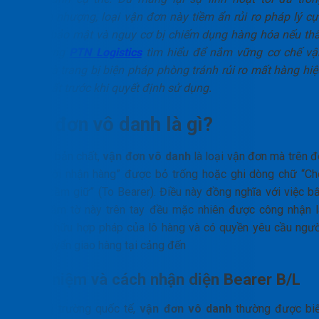
chuyển nhượng, loại vận đơn này tiềm ẩn rủi ro pháp lý cự
lớn về bảo mật và nguy cơ bị chiếm dụng hàng hóa nếu thấ
lạc. Cùng
PTN Logistics
tìm hiểu để nắm vững cơ chế vậ
hành và trang bị biện pháp phòng tránh rủi ro mất hàng hiệ
quả nhất trước khi quyết định sử dụng.
Vận đơn vô danh là gì?
Về mặt bản chất,
vận đơn vô danh
là loại vận đơn mà trên đ
ô “Người nhận hàng” được bỏ trống hoặc ghi dòng chữ “Ch
người cầm giữ” (To Bearer). Điều này đồng nghĩa với việc bấ
kỳ ai cầm tờ này trên tay đều mặc nhiên được công nhận l
chủ sở hữu hợp pháp của lô hàng và có quyền yêu cầu ngườ
vận chuyển giao hàng tại cảng đến
Khái niệm và cách nhận diện Bearer B/L
Trên thị trường quốc tế,
vận đơn vô danh
thường được biế