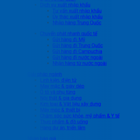
Dịch vụ xuất nhập khẩu
Tư vấn xuất nhập khẩu
Ủy thác xuất nhập khẩu
Nhập hàng Trung Quốc
Chuyển phát nhanh quốc tế
Gửi hàng đi Mỹ
Gửi hàng đi Trung Quốc
Gửi hàng đi Campuchia
Gửi hàng đi nước ngoài
Nhận hàng từ nước ngoài
Giải pháp ngành
Linh kiện, điện tử
May mặc & giày dép
Ô tô và phụ tùng
Nội thất & gia dụng
Kim loại & Vật liệu xây dựng
Máy móc & thiết bị
Chăm sóc sức khỏe, mỹ phẩm & Y tế
Thực phẩm & đồ uống
Hàng dự án, triển lãm
Nhận báo giá