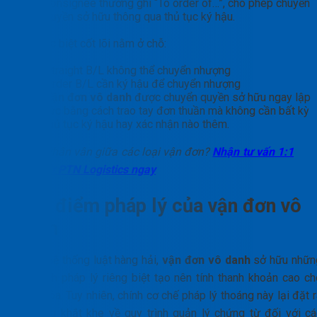
consignee thường ghi “To order of…”, cho phép chuyển
quyền sở hữu thông qua thủ tục ký hậu.
Sự khác biệt cốt lõi nằm ở chỗ:
Straight B/L không thể chuyển nhượng
Order B/L cần ký hậu để chuyển nhượng
Vận đơn vô danh
được chuyển quyền sở hữu ngay lập
tức bằng cách trao tay đơn thuần mà không cần bất kỳ
thủ tục ký hậu hay xác nhận nào thêm.
Phân vân giữa các loại vận đơn?
Nhận tư vấn 1:1
từ PTN Logistics ngay
Đặc điểm pháp lý của vận đơn vô
danh
Trong hệ thống luật hàng hải,
vận đơn vô danh
sở hữu nhữn
đặc tính pháp lý riêng biệt tạo nên tính thanh khoản cao ch
hàng hóa. Tuy nhiên, chính cơ chế pháp lý thoáng này lại đặt 
yêu cầu khắt khe về quy trình quản lý chứng từ đối với cá