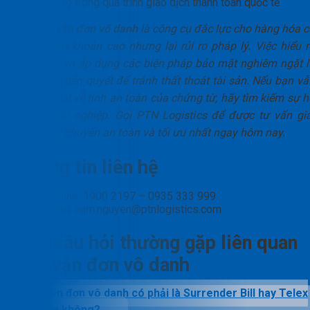
Rủi ro trong quá trình giao dịch thanh toán quốc tế
Tóm lại
vận đơn vô danh
là công cụ đắc lực cho hàng hóa c
tính thanh khoản cao nhưng lại rủi ro pháp lý. Việc hiểu r
bản chất và áp dụng các biện pháp bảo mật nghiêm ngặt l
điều kiện tiên quyết để tránh thất thoát tài sản. Nếu bạn vẫ
còn lo ngại về tính an toàn của chứng từ, hãy tìm kiếm sự h
trợ chuyên nghiệp. Gọi PTN Logistics để được tư vấn giả
pháp vận chuyển an toàn và tối ưu nhất ngay hôm nay.
Thông tin liên hệ
Hotline: 1900 2197 – 0935 333 999
Email: nam.nguyen@ptnlogistics.com
Các câu hỏi thường gặp liên quan
đến vận đơn vô danh
Vận đơn vô danh có phải là Surrender Bill hay Telex
Release không?