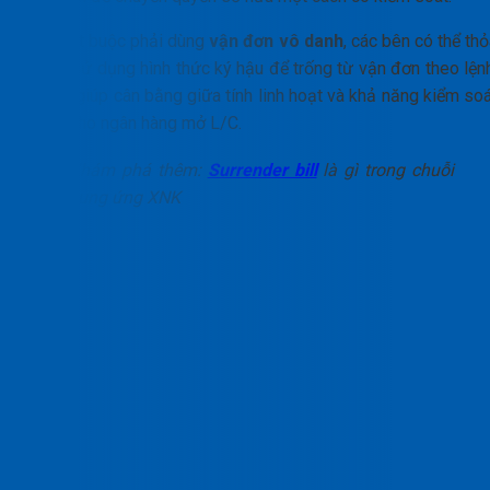
Nếu bắt buộc phải dùng
vận đơn vô danh
, các bên có thể th
thuận sử dụng hình thức ký hậu để trống từ vận đơn theo lệnh
Từ đó giúp cân bằng giữa tính linh hoạt và khả năng kiểm soá
rủi ro cho ngân hàng mở L/C.
Khám phá thêm:
Surrender bill
là gì trong chuỗi
cung ứng XNK