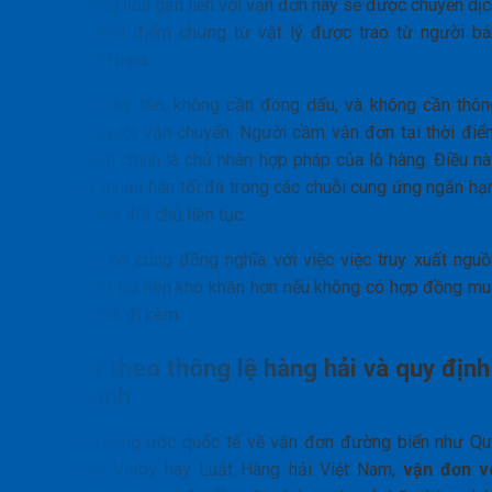
sở hữu hàng hóa gắn liền với vận đơn này sẽ được chuyển dịc
ngay tại thời điểm chứng từ vật lý được trao từ người bá
sang người mua.
Không cần ký tên, không cần đóng dấu, và không cần thôn
báo cho người vận chuyển. Người cầm vận đơn tại thời điể
tàu cập bến chính là chủ nhân hợp pháp của lô hàng. Điều nà
tạo ra sự thuận tiện tối đa trong các chuỗi cung ứng ngắn hạ
nơi hàng hóa đổi chủ liên tục.
Tuy nhiên, nó cũng đồng nghĩa với việc việc truy xuất nguồ
gốc sở hữu trở nên khó khăn hơn nếu không có hợp đồng mu
bán chặt chẽ đi kèm.
Căn cứ theo thông lệ hàng hải và quy định
hiện hành
Theo các công ước quốc tế về vận đơn đường biển như Qu
tắc Hague-Visby hay Luật Hàng hải Việt Nam,
vận đơn v