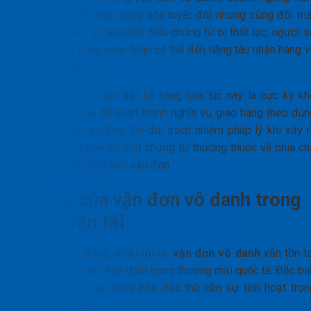
giữ quyền định đoạt hàng hóa tuyệt đối nhưng cũng đối mặ
với rủi ro pháp lý cao nhất. Nếu chứng từ bị thất lạc, người 
hữu bất hợp pháp hoàn toàn có thể đến hãng tàu nhận hàng v
tẩu tán tài sản.
Về mặt pháp lý, việc đòi lại hàng hóa lúc này là cực kỳ kh
khăn vì hãng tàu đã hoàn thành nghĩa vụ giao hàng theo đún
quy định của vận đơn. Do đó, trách nhiệm pháp lý khi xảy r
mất mát hàng hóa do mất chứng từ thường thuộc về phía ch
hàng hoặc bên làm mất vận đơn
Vai trò của vận đơn vô danh trong
chuỗi vận tải
Mặc dù chứa đựng nhiều rủi ro,
vận đơn vô danh
vẫn tồn tạ
và giữ một vai trò nhất định trong thương mại quốc tế. Đặc bi
là đối với các loại hàng hóa đặc thù cần sự linh hoạt tron
khâu phân phối.