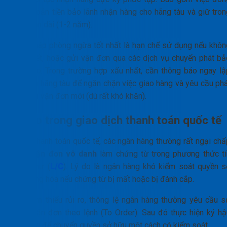
một khoản tiền bảo lãnh nhận hàng cho hãng tàu và giữ tron
thời gian dài (1-2 năm).
Biện pháp phòng ngừa tốt nhất là hạn chế sử dụng nếu khôn
cần thiết, hoặc gửi vận đơn qua các dịch vụ chuyển phát bả
mật cao. Trong trường hợp xấu nhất, cần thông báo ngay lậ
tức cho hãng tàu để ngăn chặn việc giao hàng và yêu cầu phá
hành lại vận đơn mới (dù rất khó khăn).
Rủi ro trong giao dịch thanh toán quốc tế
Trong thanh toán quốc tế, các ngân hàng thường rất ngại chấ
nhận
vận đơn vô danh
làm chứng từ trong phương thức tí
dụng thư (
L/C
). Lý do là ngân hàng khó kiểm soát quyền s
hữu hàng hóa nếu chứng từ bị mất hoặc bị đánh cắp.
Để giảm thiểu rủi ro, thông lệ ngân hàng thường yêu cầu s
dụng vận đơn theo lệnh (To Order). Sau đó thực hiện ký hậ
vận đơn để chuyển quyền sở hữu một cách có kiểm soát.