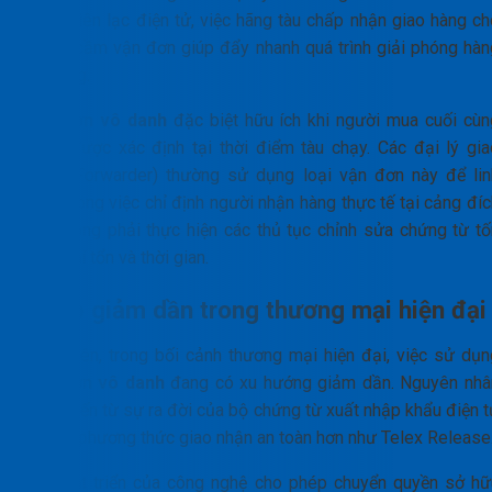
thống liên lạc điện tử, việc hãng tàu chấp nhận giao hàng ch
người cầm vận đơn giúp đẩy nhanh quá trình giải phóng hàn
tại cảng.
Vận đơn vô danh
đặc biệt hữu ích khi người mua cuối cùn
chưa được xác định tại thời điểm tàu chạy. Các đại lý gia
nhận (Forwarder) thường sử dụng loại vận đơn này để lin
hoạt trong việc chỉ định người nhận hàng thực tế tại cảng đí
mà không phải thực hiện các thủ tục chỉnh sửa chứng từ tố
kém phí tổn và thời gian.
Lý do giảm dần trong thương mại hiện đại
Tuy nhiên, trong bối cảnh thương mại hiện đại, việc sử dụn
vận đơn vô danh
đang có xu hướng giảm dần. Nguyên nhâ
chính đến từ sự ra đời của bộ chứng từ xuất nhập khẩu điện t
và các phương thức giao nhận an toàn hơn như Telex Release
Sự phát triển của công nghệ cho phép chuyển quyền sở hữ