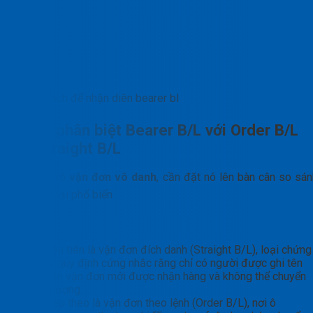
Cách để nhận diên bearer bl
Cách phân biệt Bearer B/L với Order B/L
và Straight B/L
Để hiểu rõ
vận đơn vô danh
, cần đặt nó lên bàn cân so sán
với hai loại phổ biến
khác.
Đầu tiên là vận đơn đích danh (Straight B/L), loại chứng
từ quy định cứng nhắc rằng chỉ có người được ghi tên
trên vận đơn mới được nhận hàng và không thể chuyển
nhượng.
Tiếp theo là vận đơn theo lệnh (Order B/L), nơi ô