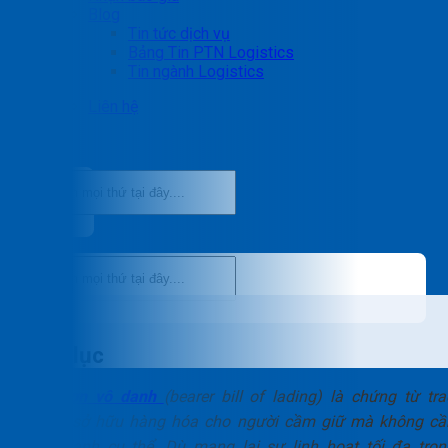
Blog
Tin tức dịch vụ
Bảng Tin PTN Logistics
Tin ngành Logistics
Liên hệ
Mục lục
Vận đơn vô danh
(bearer bill of lading) là chứng từ tra
quyền sở hữu hàng hóa cho người cầm giữ mà không cầ
định danh cụ thể. Dù mang lại sự linh hoạt tối đa tron