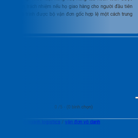
miễn trách nhiệm nếu họ giao hàng cho người đầu tiên
xuất trình được bộ vận đơn gốc hợp lệ một cách trung
thực.
0
/5 - (
0
bình chọn)
Tags:
tin ngành logistics
/
vận đơn vô danh
Chia sẻ