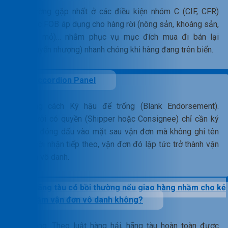
Thường gặp nhất ở các điều kiện nhóm C (CIF, CFR)
hoặc FOB áp dụng cho hàng rời (nông sản, khoáng sản,
dầu mỏ)… nhằm phục vụ mục đích mua đi bán lại
(chuyển nhượng) nhanh chóng khi hàng đang trên biển.
Accordion Panel
Bằng cách Ký hậu để trống (Blank Endorsement).
Người có quyền (Shipper hoặc Consignee) chỉ cần ký
tên, đóng dấu vào mặt sau vận đơn mà không ghi tên
người nhận tiếp theo, vận đơn đó lập tức trở thành vận
đơn vô danh.
Hãng tàu có bồi thường nếu giao hàng nhầm cho kẻ
trộm cầm vận đơn vô danh không?
Không. Theo luật hàng hải, hãng tàu hoàn toàn được