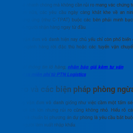
hàng hóa nhanh chóng mà không cần rủi ro mang vác chứng t
giấy. Hơn nữa, các yêu cầu ngày càng khắt khe về an nin
chuỗi cung ứng (như C-TPAT) buộc các bên phải minh bạc
thông tin người nhận hàng ngay từ đầu.
Do đó,
vận đơn vô danh
hiện nay chủ yếu chỉ còn phổ biến 
một số ngành hàng rời đặc thù hoặc các tuyến vận chuyể
ngắn.
Gửi thông tin lô hàng,
nhận báo giá kèm tư vấn
rủi ro miễn phí từ PTN Logistics
Rủi ro và các biện pháp phòng ngừ
Sử dụng
vận
đơn vô danh
giống như việc cầm một tấm sé
khống; lợi ích lớn nhưng rủi ro cũng không nhỏ. Hiểu rõ cá
nguy cơ và chuẩn bị phương án dự phòng là yêu cầu bắt buộ
đối với người làm xuất nhập khẩu.