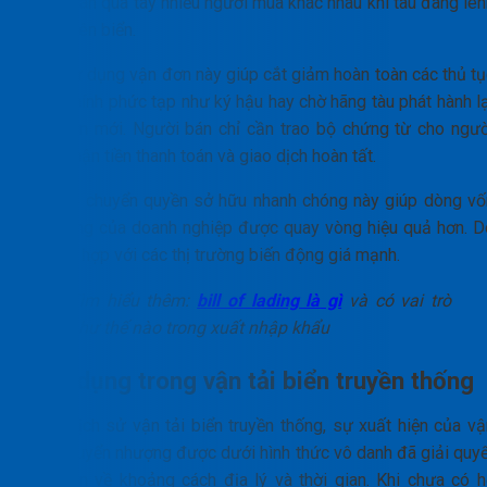
được bán qua tay nhiều người mua khác nhau khi tàu đang lên
đênh trên biển.
Việc sử dụng vận đơn này giúp cắt giảm hoàn toàn các thủ tụ
hành chính phức tạp như ký hậu hay chờ hãng tàu phát hành lạ
vận đơn mới. Người bán chỉ cần trao bộ chứng từ cho ngườ
mua, nhận tiền thanh toán và giao dịch hoàn tất.
Tốc độ chuyển quyền sở hữu nhanh chóng này giúp dòng vố
lưu động của doanh nghiệp được quay vòng hiệu quả hơn. D
đó phù hợp với các thị trường biến động giá mạnh.
Tìm hiểu thêm:
bill of lading là gì
và có vai trò
như thế nào trong xuất nhập khẩu
Ứng dụng trong vận tải biển truyền thống
Trong lịch sử vận tải biển truyền thống, sự xuất hiện của vậ
đơn chuyển nhượng được dưới hình thức vô danh đã giải quyế
bài toán về khoảng cách địa lý và thời gian. Khi chưa có h