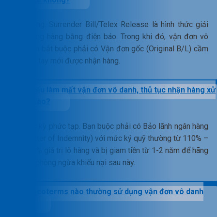
Không. Surrender Bill/Telex Release là hình thức giải
phóng hàng bằng điện báo. Trong khi đó, vận đơn vô
danh bắt buộc phải có Vận đơn gốc (Original B/L) cầm
trên tay mới được nhận hàng.
Nếu làm mất vận đơn vô danh, thủ tục nhận hàng xử
lý thế nào?
Cực kỳ phức tạp. Bạn buộc phải có Bảo lãnh ngân hàng
(Letter of Indemnity) với mức ký quỹ thường từ 110% –
150% giá trị lô hàng và bị giam tiền từ 1-2 năm để hãng
tàu phòng ngừa khiếu nại sau này.
Incoterms nào thường sử dụng vận đơn vô danh
nhất?