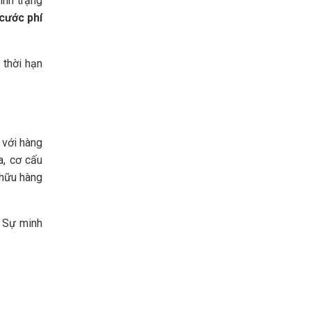
ình trạng
cước phí
 thời hạn
 với hàng
a, cơ cấu
 hữu hàng
. Sự minh