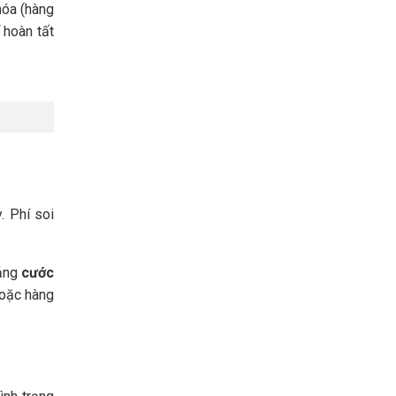
hóa (hàng
 hoàn tất
. Phí soi
bảng
cước
hoặc hàng