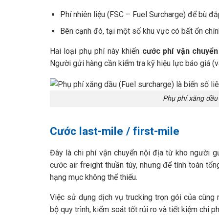
Phí nhiên liệu (FSC – Fuel Surcharge) để bù đắp
Bên cạnh đó, tại một số khu vực có bất ổn chín
Hai loại phụ phí này khiến
cước phí vận chuyể
Người gửi hàng cần kiểm tra kỹ hiệu lực báo giá (va
Phụ phí xăng dầu (
Cước last-mile / first-mile
Đây là chi phí vận chuyển nội địa từ kho người 
cước air freight thuần túy, nhưng để tính toán tổ
hạng mục không thể thiếu.
Việc sử dụng dịch vụ trucking trọn gói của cùng
bộ quy trình, kiểm soát tốt rủi ro và tiết kiệm chi p