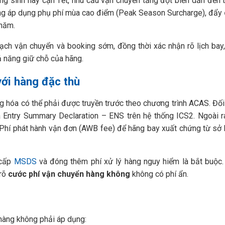
ng sinh hay cận Tết, nhu cầu vận chuyển tăng đột biến dẫn đến t
ường áp dụng phụ phí mùa cao điểm (Peak Season Surcharge), đẩy
 năm.
ch vận chuyển và booking sớm, đồng thời xác nhận rõ lịch bay,
ả năng giữ chỗ của hãng.
với hàng đặc thù
ng hóa có thể phải được truyền trước theo chương trình ACAS. Đối
a Entry Summary Declaration – ENS trên hệ thống ICS2. Ngoài r
hí phát hành vận đơn (AWB fee) để hãng bay xuất chứng từ sở
 cấp
MSDS
và đóng thêm phí xử lý hàng nguy hiểm là bắt buộc
 rõ
cước phí vận chuyển hàng không
không có phí ẩn.
 hàng không phải áp dụng: