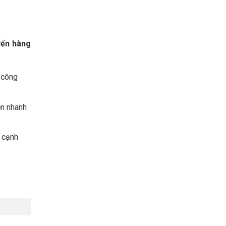
yển hàng
 công
ền nhanh
ủ cạnh