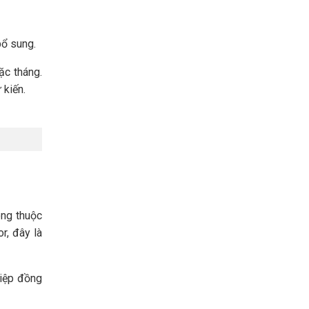
bổ sung.
ặc tháng.
 kiến.
ông thuộc
r, đây là
hiệp đồng