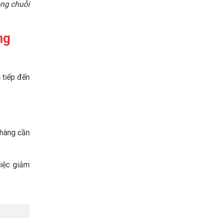
ong chuỗi
ng
 tiếp đến
 hàng cần
việc giảm