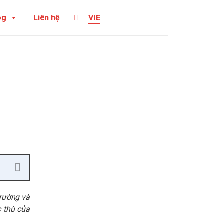
og
Liên hệ
VIE
trường và
c thù của