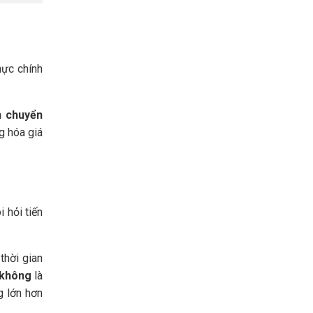
hực chính
n chuyển
g hóa giá
 hỏi tiến
thời gian
 không
là
g lớn hơn