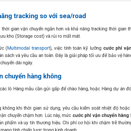
năng tracking so với sea/road
thời gian vận chuyển ngắn hơn và khả năng tracking thời gian t
lưu kho (Storage cost) và rủi ro mất mát.
ức (
Multimodal transport
), việc tính toán kỹ lưỡng
cước phí vậ
 sách và yêu cầu an toàn. Đây là giải pháp tối ưu để bảo vệ hàn
 chuyển dài ngày.
ận chuyển hàng không
các lô Hàng mẫu cần gửi gấp để chào hàng, hoặc Hàng dự án đòi
không khi thời gian sử dụng, yêu cầu kiểm soát nhiệt độ hoặc 
vận chuyển chậm hơn. Lúc này, mức
cước phí vận chuyển hàng
n phẩm và uy tín thương hiệu. Chi phí cơ hội khi chậm trễ thườn
 mang tính chiến lược trong kinh doanh.