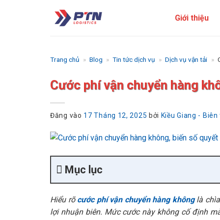
Bỏ
Giới thiệu
qua
nội
dung
Trang chủ
»
Blog
»
Tin tức dịch vụ
»
Dịch vụ vận tải
»
Cước phí vận chuyển hàng kh
Đăng vào
17 Tháng 12, 2025
bởi
Kiều Giang - Biên
Mục lục
Hiểu rõ
cước phí vận chuyển hàng không
là chì
lợi nhuận biên. Mức cước này không cố định mà 