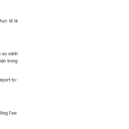
hực tế là
h so sánh
iện trong
rport-to-
ling Fee.