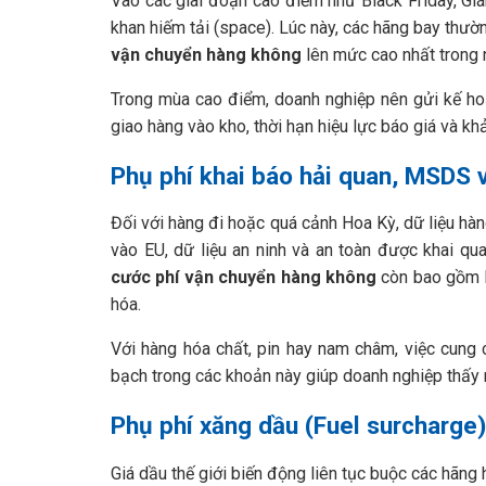
Vào các giai đoạn cao điểm như Black Friday, Giá
khan hiếm tải (space). Lúc này, các hãng bay th
vận chuyển hàng không
lên mức cao nhất trong
Trong mùa cao điểm, doanh nghiệp nên gửi kế hoạ
giao hàng vào kho, thời hạn hiệu lực báo giá và kh
Phụ phí khai báo hải quan, MSDS 
Đối với hàng đi hoặc quá cảnh Hoa Kỳ, dữ liệu hà
vào EU, dữ liệu an ninh và an toàn được khai qu
cước phí vận chuyển hàng không
còn bao gồm P
hóa.
Với hàng hóa chất, pin hay nam châm, việc cung
bạch trong các khoản này giúp doanh nghiệp thấy
Phụ phí xăng dầu (Fuel surcharge)
Giá dầu thế giới biến động liên tục buộc các hãng